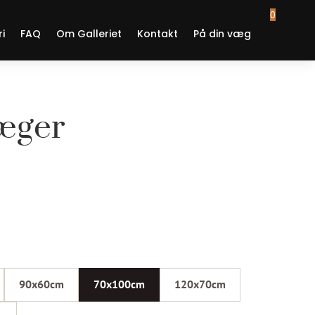
0
ri
FAQ
Om Galleriet
Kontakt
På din væg
æger
risinterval:
kr. 2.900,00
il
kr. 14.500,00
90x60cm
70x100cm
120x70cm