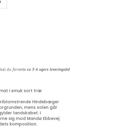
m
 skal du
forvente
ca 3-6 ugers leveringstid
mat i smuk sort træ
 Tætblomstrende Hindebæger
 forgrunden, mens solen går
ylder landskabet. I
erne sig mod Mandø Ebbevej
edets komposition.