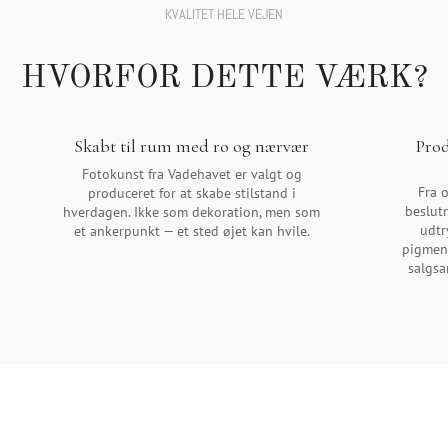
KVALITET HELE VEJEN
HVORFOR DETTE VÆRK?
Skabt til rum med ro og nærvær
Pro
Fotokunst fra Vadehavet er valgt og
Fra o
produceret for at skabe stilstand i
beslut
hverdagen. Ikke som dekoration, men som
udtr
et ankerpunkt — et sted øjet kan hvile.
pigmen
salgs