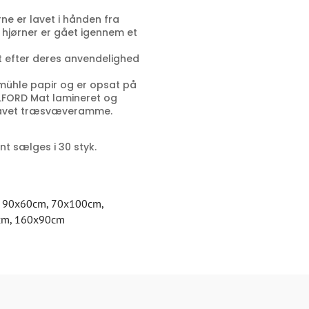
e er lavet i hånden fra
le hjørner er gået igennem et
t efter deres anvendelighed
emühle papir og er opsat på
ILFORD Mat lamineret og
lavet træsvæveramme.
int sælges i 30 styk.
,
90x60cm
,
70x100cm
,
cm
,
160x90cm