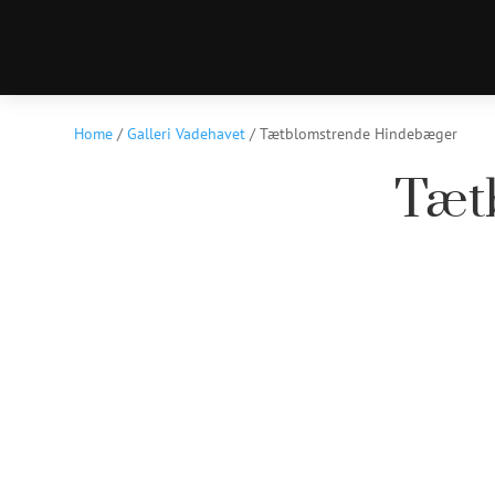
Home
/
Galleri Vadehavet
/ Tætblomstrende Hindebæger
Tæt