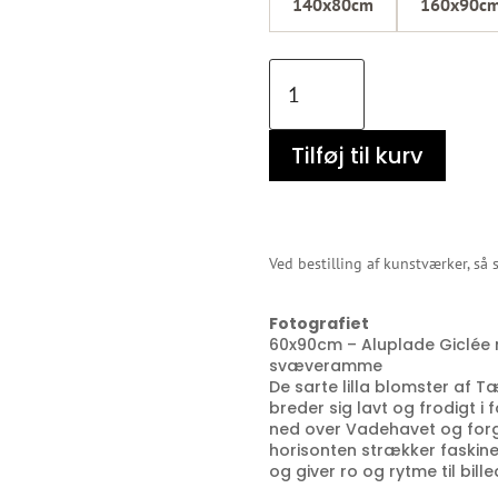
140x80cm
160x90c
Tætblomstrende
Hindebæger
antal
Tilføj til kurv
Ved bestilling af kunstværker, så
Fotografiet
60x90cm – Aluplade Giclée 
svæveramme
De sarte lilla blomster af
breder sig lavt og frodigt i
ned over Vadehavet og forg
horisonten strækker faskin
og giver ro og rytme til bill