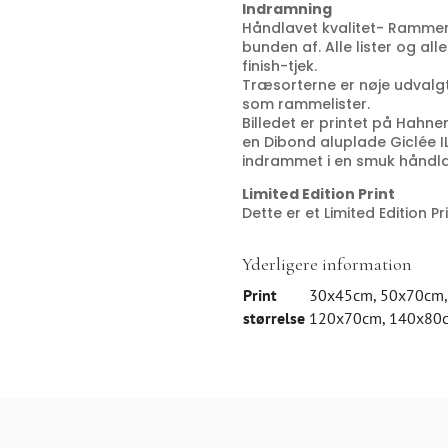
Indramning
Håndlavet kvalitet- Rammern
bunden af. Alle lister og al
finish-tjek.
Træsorterne er nøje udvalg
som rammelister.
Billedet er printet på Hahn
en Dibond aluplade Giclée 
indrammet i en smuk hånd
Limited Edition Print
Dette er et Limited Edition Pr
Yderligere information
Print
30x45cm
,
50x70cm
størrelse
120x70cm
,
140x80