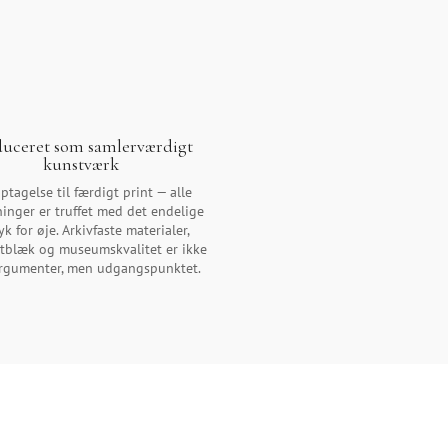
duceret som samlerværdigt
kunstværk
ptagelse til færdigt print — alle
ninger er truffet med det endelige
yk for øje. Arkivfaste materialer,
tblæk og museumskvalitet er ikke
argumenter, men udgangspunktet.