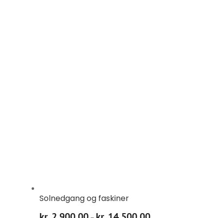
Solnedgang og faskiner
kr.
2.900,00
kr.
14.500,00
Prisinterval:
–