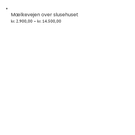
Mælkevejen over slusehuset
Prisinterval:
kr.
2.900,00
–
kr.
14.500,00
kr. 2.900,00
til
kr. 14.500,00