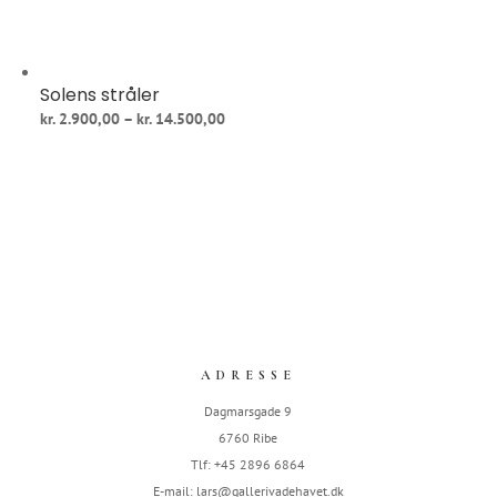
Solens stråler
Prisinterval:
kr.
2.900,00
–
kr.
14.500,00
kr. 2.900,00
til
kr. 14.500,00
ADRESSE
Dagmarsgade 9
6760 Ribe
Tlf: +45 2896 6864
E-mail:
lars@gallerivadehavet.dk