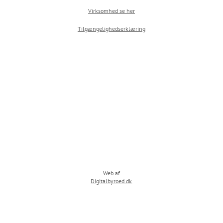
Virksomhed se her
Tilgængelighedserklæring
Web af
Digitalbyroed.dk