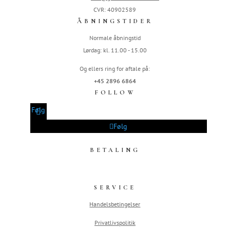
CVR: 40902589
ÅBNINGSTIDER
Normale åbningstid
Lørdag: kl. 11.00 - 15.00
Og ellers ring for aftale på:
+45 2896 6864
FOLLOW
Følg
Følg
BETALING
SERVICE
Handelsbetingelser
Privatlivspolitik