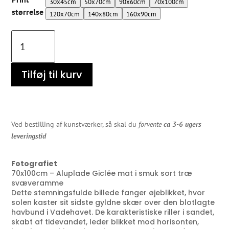
30x45cm
50x70cm
90x60cm
70x100cm
størrelse
120x70cm
140x80cm
160x90cm
Smuk
havbund
i
Vadehavet
Tilføj til kurv
antal
Ved bestilling af kunstværker, så skal du
forvente
ca 3-6 ugers
leveringstid
Fotografiet
70x100cm – Aluplade Giclée mat i smuk sort træ
svæveramme
Dette stemningsfulde billede fanger øjeblikket, hvor
solen kaster sit sidste gyldne skær over den blotlagte
havbund i Vadehavet. De karakteristiske riller i sandet,
skabt af tidevandet, leder blikket mod horisonten,