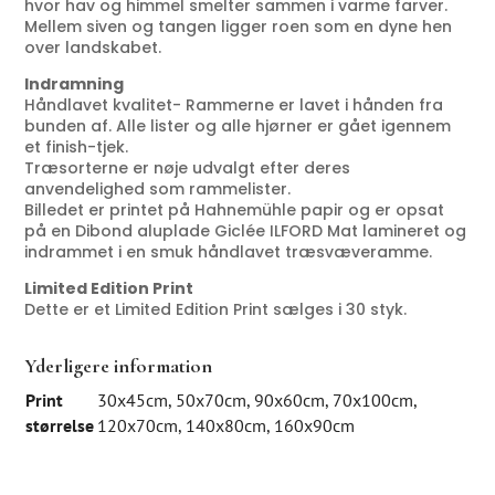
hvor hav og himmel smelter sammen i varme farver.
Mellem siven og tangen ligger roen som en dyne hen
over landskabet.
Indramning
Håndlavet kvalitet- Rammerne er lavet i hånden fra
bunden af. Alle lister og alle hjørner er gået igennem
et finish-tjek.
Træsorterne er nøje udvalgt efter deres
anvendelighed som rammelister.
Billedet er printet på Hahnemühle papir og er opsat
på en Dibond aluplade Giclée ILFORD Mat lamineret og
indrammet i en smuk håndlavet træsvæveramme.
Limited Edition Print
Dette er et Limited Edition Print sælges i 30 styk.
Yderligere information
Print
30x45cm
,
50x70cm
,
90x60cm
,
70x100cm
,
størrelse
120x70cm
,
140x80cm
,
160x90cm