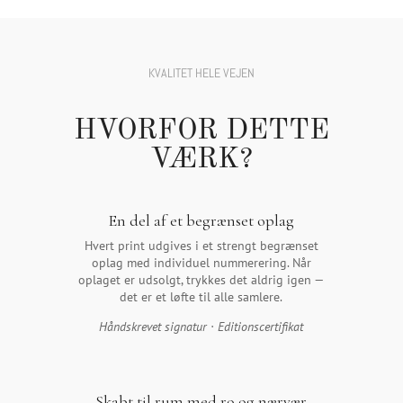
KVALITET HELE VEJEN
HVORFOR DETTE
VÆRK?
En del af et begrænset oplag
Hvert print udgives i et strengt begrænset
oplag med individuel nummerering. Når
oplaget er udsolgt, trykkes det aldrig igen —
det er et løfte til alle samlere.
Håndskrevet signatur · Editionscertifikat
Skabt til rum med ro og nærvær