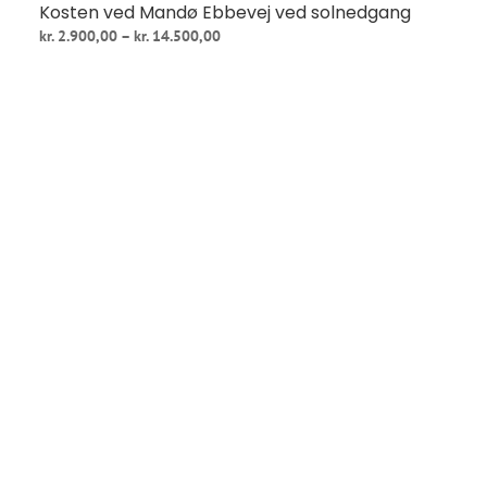
Kosten ved Mandø Ebbevej ved solnedgang
Prisinterval:
kr.
2.900,00
–
kr.
14.500,00
kr. 2.900,00
til
kr. 14.500,00