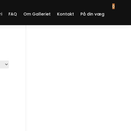
0
ri
FAQ
Om Galleriet
Kontakt
På din væg