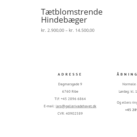
Tætblomstrende
Hindebæger
Prisinterval:
kr.
2.900,00
–
kr.
14.500,00
kr. 2.900,00
til
kr. 14.500,00
ADRESSE
ÅBNIN
Dagmarsgade 9
Normale 
6760 Ribe
Lørdag: kl.
Tlf: +45 2896 6864
Og ellers rin
E-mail:
lars@gallerivadehavet.dk
+45 28
CVR: 40902589