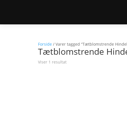
Forside
/ Varer tagged “Tætblomstrende Hind
Tætblomstrende Hin
Viser 1 resultat