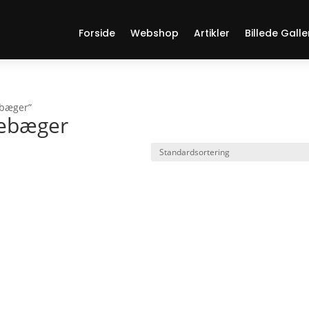
Forside
Webshop
Artikler
Billede Galle
ebæger”
debæger