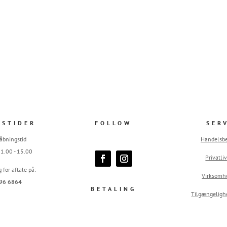
GSTIDER
FOLLOW
SER
åbningstid
Handelsbe
 11.00 - 15.00
Privatliv
g for aftale på:
Virksomh
96 6864
BETALING
Tilgængeligh