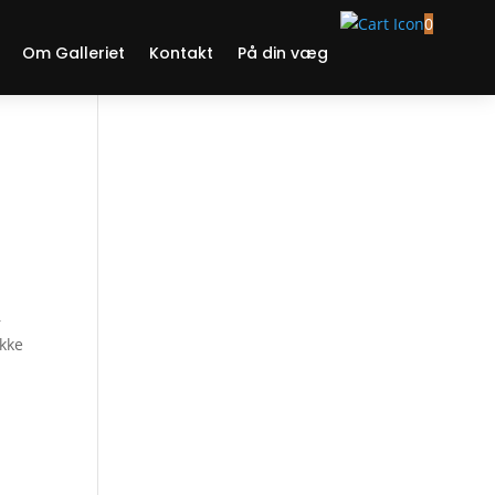
0
Om Galleriet
Kontakt
På din væg
–
Ikke