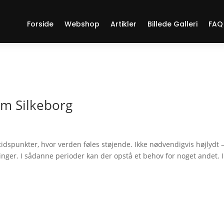
Forside
Webshop
Artikler
Billede Galleri
FAQ
um Silkeborg
 tidspunkter, hvor verden føles støjende. Ikke nødvendigvis højlydt 
inger. I sådanne perioder kan der opstå et behov for noget andet. 