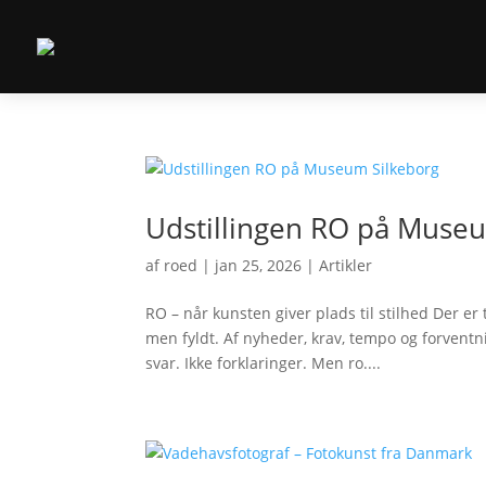
Udstillingen RO på Muse
af
roed
|
jan 25, 2026
|
Artikler
RO – når kunsten giver plads til stilhed Der er
men fyldt. Af nyheder, krav, tempo og forventn
svar. Ikke forklaringer. Men ro....