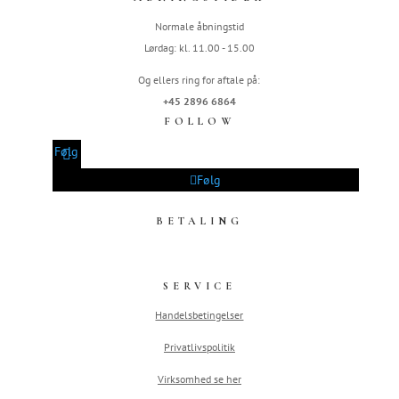
Normale åbningstid
Lørdag: kl. 11.00 - 15.00
Og ellers ring for aftale på:
+45 2896 6864
FOLLOW
Følg
Følg
BETALING
SERVICE
Handelsbetingelser
Privatlivspolitik
Virksomhed se her