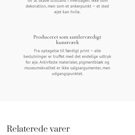
for at skabe stilstand i hverdagen. Ikke som
dekoration, men som et ankerpunkt — et sted
øjet kan hvile.
Produceret som samlerværdigt
kunstværk
Fra optagelse til færdigt print — alle
beslutninger er truffet med det endelige udtryk
for øje. Arkivfaste materialer, pigmentblæk og
museumskvalitet er ikke salgsargumenter, men
udgangspunktet.
Relaterede varer