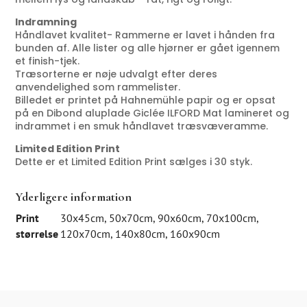
Indramning
Håndlavet kvalitet- Rammerne er lavet i hånden fra
bunden af. Alle lister og alle hjørner er gået igennem
et finish-tjek.
Træsorterne er nøje udvalgt efter deres
anvendelighed som rammelister.
Billedet er printet på Hahnemühle papir og er opsat
på en Dibond aluplade Giclée ILFORD Mat lamineret og
indrammet i en smuk håndlavet træsvæveramme.
Limited Edition Print
Dette er et Limited Edition Print sælges i 30 styk.
Yderligere information
Print
30x45cm
,
50x70cm
,
90x60cm
,
70x100cm
,
størrelse
120x70cm
,
140x80cm
,
160x90cm