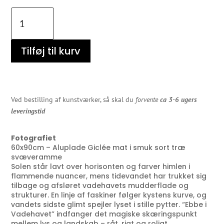
Ebbe
i
Vadehavet
antal
Tilføj til kurv
Ved bestilling af kunstværker, så skal du
forvente
ca 3-6 ugers
leveringstid
Fotografiet
60x90cm – Aluplade Giclée mat i smuk sort træ
svæveramme
Solen står lavt over horisonten og farver himlen i
flammende nuancer, mens tidevandet har trukket sig
tilbage og afsløret vadehavets mudderflade og
strukturer. En linje af faskiner følger kystens kurve, og
vandets sidste glimt spejler lyset i stille pytter. “Ebbe i
Vadehavet” indfanger det magiske skæringspunkt
mellem lys og landskab – råt, rigt og roligt.