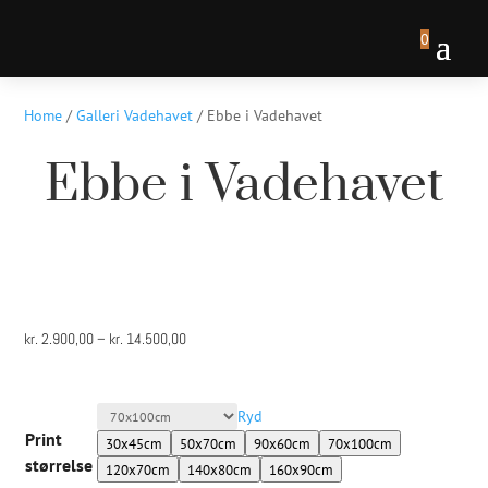
0
Home
/
Galleri Vadehavet
/ Ebbe i Vadehavet
Ebbe i Vadehavet
Prisinterval:
kr.
2.900,00
–
kr.
14.500,00
kr. 2.900,00
til
Ryd
kr. 14.500,00
Print
30x45cm
50x70cm
90x60cm
70x100cm
størrelse
120x70cm
140x80cm
160x90cm