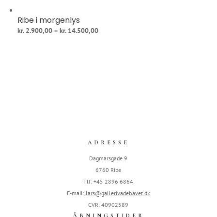
Ribe i morgenlys
Prisinterval:
kr.
2.900,00
–
kr.
14.500,00
kr. 2.900,00
til
kr. 14.500,00
ADRESSE
Dagmarsgade 9
6760 Ribe
Tlf: +45 2896 6864
E-mail:
lars@gallerivadehavet.dk
CVR: 40902589
ÅBNINGSTIDER