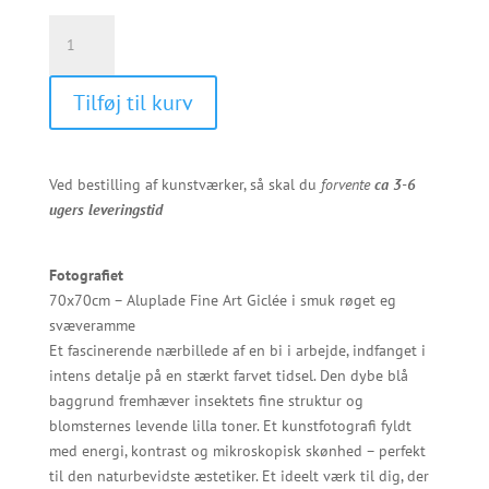
kr. 10.800,00
Bien
på
tidsel
Tilføj til kurv
blomsten
antal
Ved bestilling af kunstværker, så skal du
forvente
ca 3-6
ugers leveringstid
Fotografiet
70x70cm – Aluplade Fine Art Giclée i smuk røget eg
svæveramme
Et fascinerende nærbillede af en bi i arbejde, indfanget i
intens detalje på en stærkt farvet tidsel. Den dybe blå
baggrund fremhæver insektets fine struktur og
blomsternes levende lilla toner. Et kunstfotografi fyldt
med energi, kontrast og mikroskopisk skønhed – perfekt
til den naturbevidste æstetiker. Et ideelt værk til dig, der