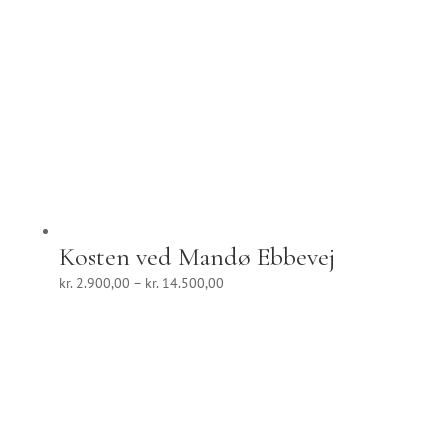
Kosten ved Mandø Ebbevej
Prisinterval:
kr.
2.900,00
–
kr.
14.500,00
kr. 2.900,00
til
kr. 14.500,00