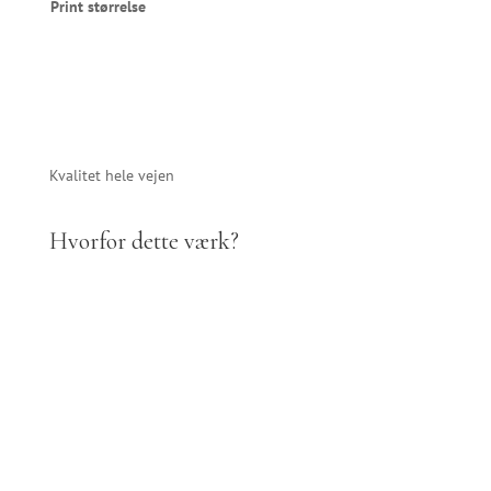
Print størrelse
Kvalitet hele vejen
Hvorfor dette værk?
En del af et
Skabt til rum
Produceret som
begrænset
med ro og
samlerværdigt
oplag
nærvær
kunstværk
Hvert print udgives
Fotokunst fra
Fra optagelse til
i et strengt
Vadehavet er valgt
færdigt print — alle
begrænset oplag
og produceret for
beslutninger er
med individuel
at skabe stilstand i
truffet med det
nummerering. Når
hverdagen. Ikke
endelige udtryk for
oplaget er udsolgt,
som dekoration,
øje. Arkivfaste