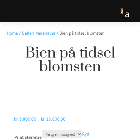
0
Home
/
Galleri Vadehavet
/ Bien på tidsel blomsten
Bien på tidsel
blomsten
Prisinterval:
kr.
3.800,00
–
kr.
10.800,00
kr. 3.800,00
til
Ryd
Print størrelse