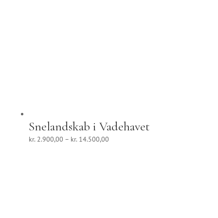
Snelandskab i Vadehavet
Prisinterval:
kr.
2.900,00
–
kr.
14.500,00
kr. 2.900,00
til
kr. 14.500,00