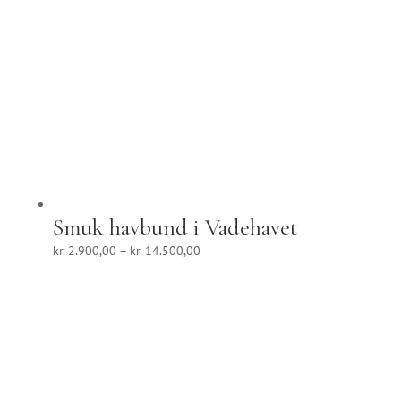
Smuk havbund i Vadehavet
Prisinterval:
kr.
2.900,00
–
kr.
14.500,00
kr. 2.900,00
til
kr. 14.500,00