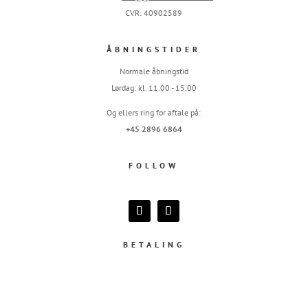
CVR: 40902589
ÅBNINGSTIDER
Normale åbningstid
Lørdag: kl. 11.00 - 15.00
Og ellers ring for aftale på:
+45 2896 6864
FOLLOW
BETALING