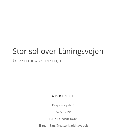
Stor sol over Låningsvejen
Prisinterval:
kr.
2.900,00
–
kr.
14.500,00
kr. 2.900,00
til
kr. 14.500,00
ADRESSE
Dagmarsgade 9
6760 Ribe
Tlf: +45 2896 6864
E-mail:
lars@gallerivadehavet.dk