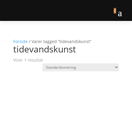
0
Forside
/ Varer tagged “tidevandskunst”
tidevandskunst
Viser 1 resultat