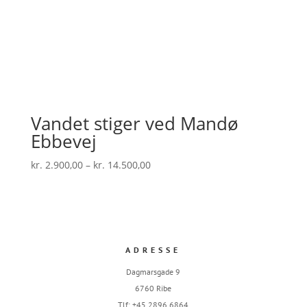
Vandet stiger ved Mandø
Ebbevej
Prisinterval:
kr.
2.900,00
–
kr.
14.500,00
kr. 2.900,00
til
kr. 14.500,00
ADRESSE
Dagmarsgade 9
6760 Ribe
Tlf: +45 2896 6864