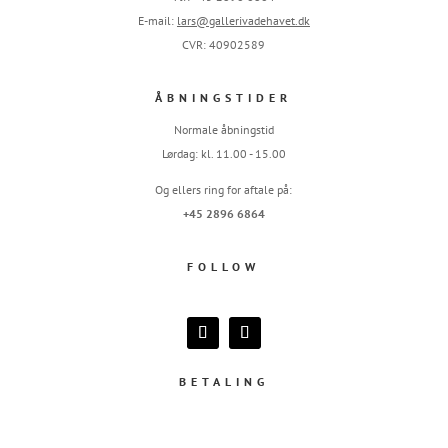
E-mail:
lars@gallerivadehavet.dk
CVR: 40902589
ÅBNINGSTIDER
Normale åbningstid
Lørdag: kl. 11.00 - 15.00
Og ellers ring for aftale på:
+45 2896 6864
FOLLOW
BETALING