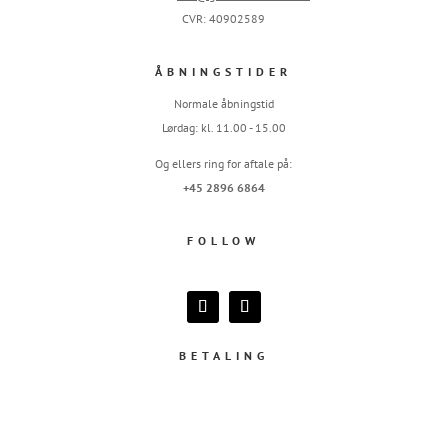
CVR: 40902589
ÅBNINGSTIDER
Normale åbningstid
Lørdag: kl. 11.00 - 15.00
Og ellers ring for aftale på:
+45 2896 6864
FOLLOW
BETALING