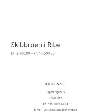
Skibbroen i Ribe
Prisinterval:
kr.
2.900,00
–
kr.
14.500,00
kr. 2.900,00
til
kr. 14.500,00
ADRESSE
Dagmarsgade 9
6760 Ribe
Tlf: +45 2896 6864
E-mail:
lars@gallerivadehavet.dk