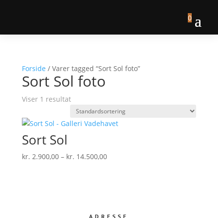
0
Forside
/ Varer tagged “Sort Sol foto”
Sort Sol foto
Viser 1 resultat
Sort Sol
Prisinterval:
kr.
2.900,00
–
kr.
14.500,00
kr. 2.900,00
til
kr. 14.500,00
ADRESSE