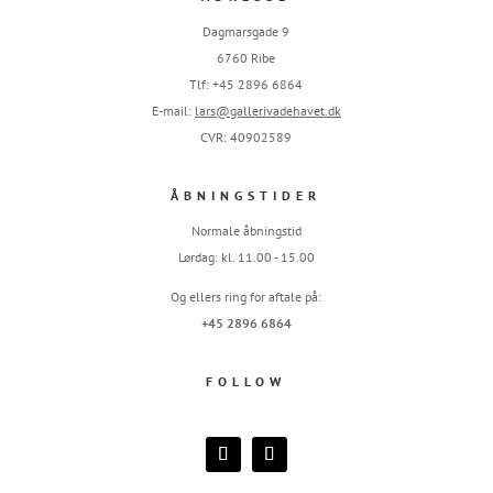
Dagmarsgade 9
6760 Ribe
Tlf: +45 2896 6864
E-mail:
lars@gallerivadehavet.dk
CVR: 40902589
ÅBNINGSTIDER
Normale åbningstid
Lørdag: kl. 11.00 - 15.00
Og ellers ring for aftale på:
+45 2896 6864
FOLLOW