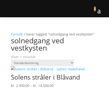
0
Forside
/ Varer tagged “solnedgang ved vestkysten”
solnedgang ved
vestkysten
Viser 1 resultat
Solens stråler i Blåvand
Prisinterval:
kr.
2.900,00
–
kr.
14.500,00
kr. 2.900,00
til
kr. 14.500,00