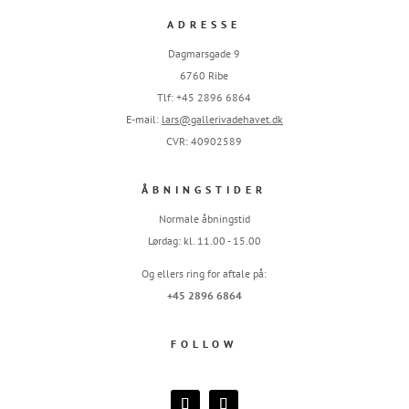
ADRESSE
Dagmarsgade 9
6760 Ribe
Tlf: +45 2896 6864
E-mail:
lars@gallerivadehavet.dk
CVR: 40902589
ÅBNINGSTIDER
Normale åbningstid
Lørdag: kl. 11.00 - 15.00
Og ellers ring for aftale på:
+45 2896 6864
FOLLOW