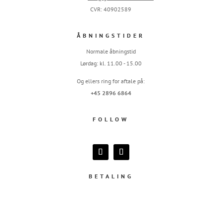
CVR: 40902589
ÅBNINGSTIDER
Normale åbningstid
Lørdag: kl. 11.00 - 15.00
Og ellers ring for aftale på:
+45 2896 6864
FOLLOW
BETALING