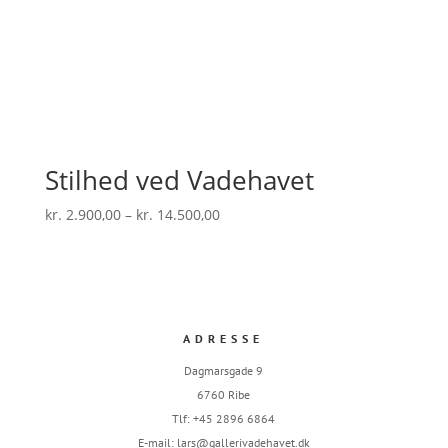
Stilhed ved Vadehavet
Prisinterval:
kr.
2.900,00
–
kr.
14.500,00
kr. 2.900,00
til
kr. 14.500,00
ADRESSE
Dagmarsgade 9
6760 Ribe
Tlf: +45 2896 6864
E-mail:
lars@gallerivadehavet.dk