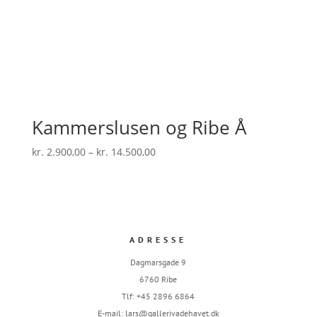
Kammerslusen og Ribe Å
Prisinterval:
kr.
2.900,00
–
kr.
14.500,00
kr. 2.900,00
til
kr. 14.500,00
ADRESSE
Dagmarsgade 9
6760 Ribe
Tlf: +45 2896 6864
E-mail:
lars@gallerivadehavet.dk