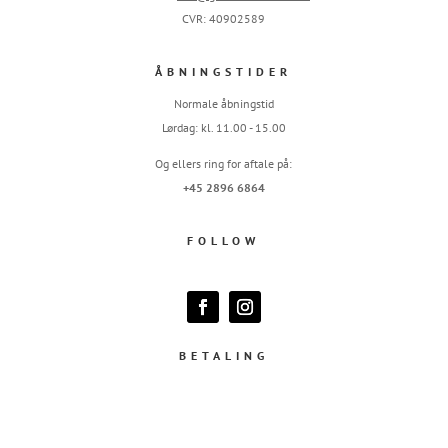
CVR: 40902589
ÅBNINGSTIDER
Normale åbningstid
Lørdag: kl. 11.00 - 15.00
Og ellers ring for aftale på:
+45 2896 6864
FOLLOW
BETALING