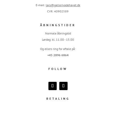
E-mail:
lars@gallerivadehavet.dk
CVR: 40902589
ÅBNINGSTIDER
Normale åbningstid
Lørdag: kl. 11.00 - 15.00
Og ellers ring for aftale på:
+45 2896 6864
FOLLOW
BETALING