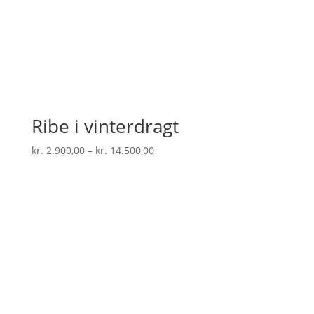
Ribe i vinterdragt
Prisinterval:
kr.
2.900,00
–
kr.
14.500,00
kr. 2.900,00
til
kr. 14.500,00