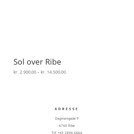
Sol over Ribe
Prisinterval:
kr.
2.900,00
–
kr.
14.500,00
kr. 2.900,00
til
kr. 14.500,00
ADRESSE
Dagmarsgade 9
6760 Ribe
Tlf: +45 2896 6864