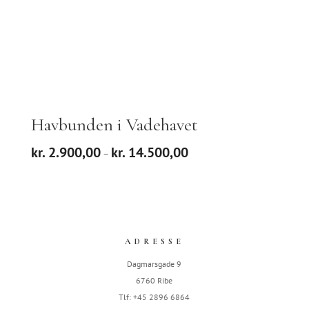
Havbunden i Vadehavet
Prisinterval:
kr.
2.900,00
kr.
14.500,00
–
kr. 2.900,00
til
kr. 14.500,00
ADRESSE
Dagmarsgade 9
6760 Ribe
Tlf: +45 2896 6864