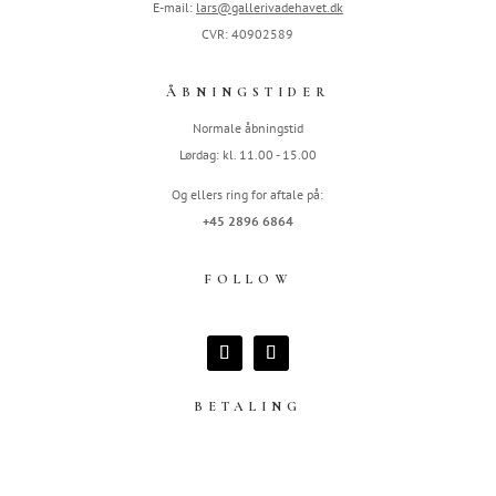
E-mail:
lars@gallerivadehavet.dk
CVR: 40902589
ÅBNINGSTIDER
Normale åbningstid
Lørdag: kl. 11.00 - 15.00
Og ellers ring for aftale på:
+45 2896 6864
FOLLOW
BETALING