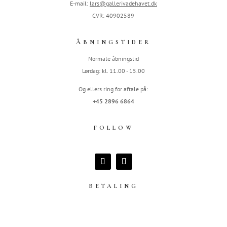
E-mail:
lars@gallerivadehavet.dk
CVR: 40902589
ÅBNINGSTIDER
Normale åbningstid
Lørdag: kl. 11.00 - 15.00
Og ellers ring for aftale på:
+45 2896 6864
FOLLOW
BETALING