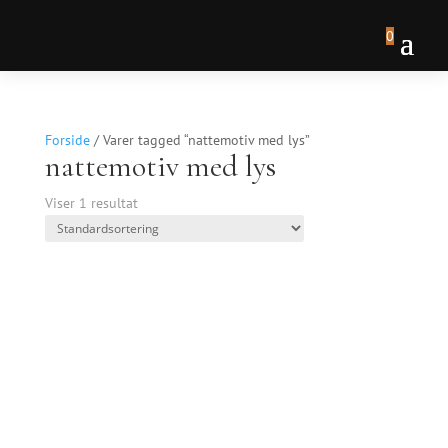
0
Forside
/ Varer tagged “nattemotiv med lys”
nattemotiv med lys
Viser 1 resultat