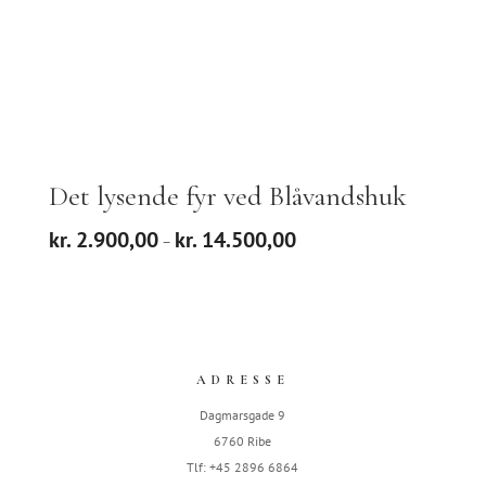
Det lysende fyr ved Blåvandshuk
Prisinterval:
kr.
2.900,00
kr.
14.500,00
–
kr. 2.900,00
til
kr. 14.500,00
ADRESSE
Dagmarsgade 9
6760 Ribe
Tlf: +45 2896 6864