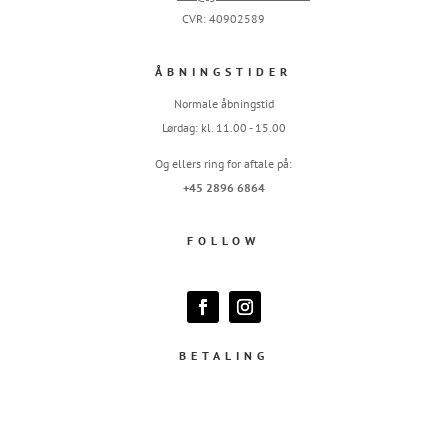
CVR: 40902589
ÅBNINGSTIDER
Normale åbningstid
Lørdag: kl. 11.00 - 15.00
Og ellers ring for aftale på:
+45 2896 6864
FOLLOW
BETALING