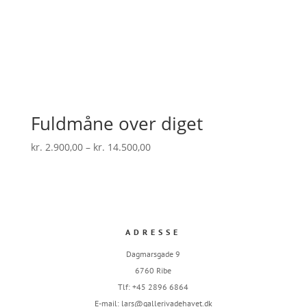
Fuldmåne over diget
Prisinterval:
kr.
2.900,00
–
kr.
14.500,00
kr. 2.900,00
til
kr. 14.500,00
ADRESSE
Dagmarsgade 9
6760 Ribe
Tlf: +45 2896 6864
E-mail:
lars@gallerivadehavet.dk