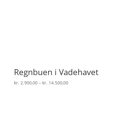
Regnbuen i Vadehavet
Prisinterval:
kr.
2.900,00
–
kr.
14.500,00
kr. 2.900,00
til
kr. 14.500,00