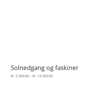
Solnedgang og faskiner
Prisinterval:
kr.
2.900,00
–
kr.
14.500,00
kr. 2.900,00
til
kr. 14.500,00