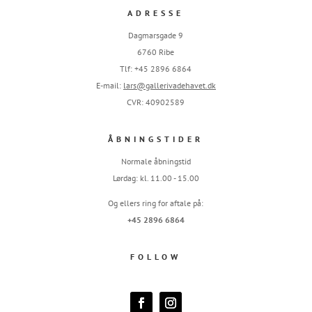
ADRESSE
Dagmarsgade 9
6760 Ribe
Tlf: +45 2896 6864
E-mail:
lars@gallerivadehavet.dk
CVR: 40902589
ÅBNINGSTIDER
Normale åbningstid
Lørdag: kl. 11.00 - 15.00
Og ellers ring for aftale på:
+45 2896 6864
FOLLOW