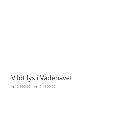
Vildt lys i Vadehavet
Prisinterval:
kr.
2.900,00
–
kr.
14.500,00
kr. 2.900,00
til
kr. 14.500,00