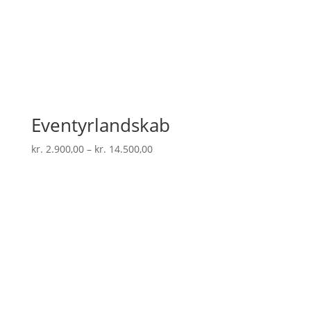
Eventyrlandskab
Prisinterval:
kr.
2.900,00
–
kr.
14.500,00
kr. 2.900,00
til
kr. 14.500,00