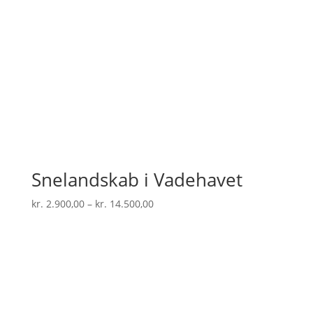
Snelandskab i Vadehavet
Prisinterval:
kr.
2.900,00
–
kr.
14.500,00
kr. 2.900,00
til
kr. 14.500,00