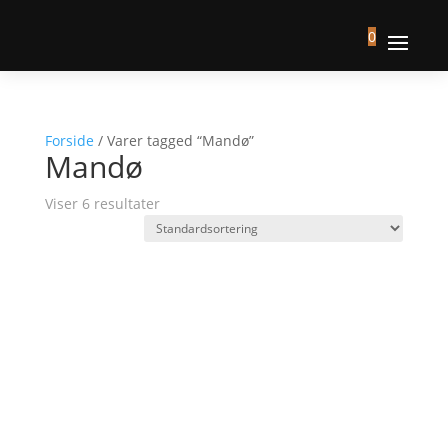
0
Forside
/ Varer tagged “Mandø”
Mandø
Viser 6 resultater