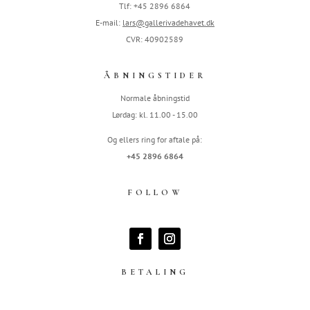
Tlf: +45 2896 6864
E-mail:
lars@gallerivadehavet.dk
CVR: 40902589
ÅBNINGSTIDER
Normale åbningstid
Lørdag: kl. 11.00 - 15.00
Og ellers ring for aftale på:
+45 2896 6864
FOLLOW
BETALING