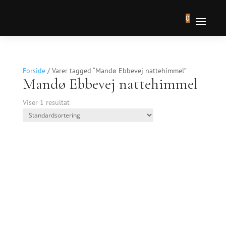
0
Forside
/ Varer tagged “Mandø Ebbevej nattehimmel”
Mandø Ebbevej nattehimmel
Viser 1 resultat