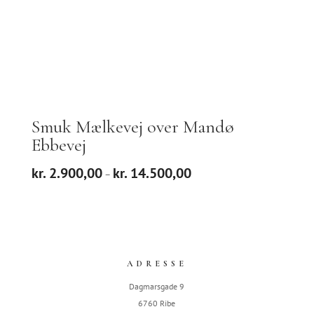
Smuk Mælkevej over Mandø
Ebbevej
Prisinterval:
kr.
2.900,00
kr.
14.500,00
–
kr. 2.900,00
til
kr. 14.500,00
ADRESSE
Dagmarsgade 9
6760 Ribe