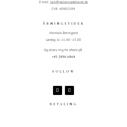
E-mail:
lars@gallerivadehavet.dk
CVR: 40902589
ÅBNINGSTIDER
Normale åbningstid
Lørdag: kl. 11.00 - 15.00
Og ellers ring for aftale på:
+45 2896 6864
FOLLOW
BETALING