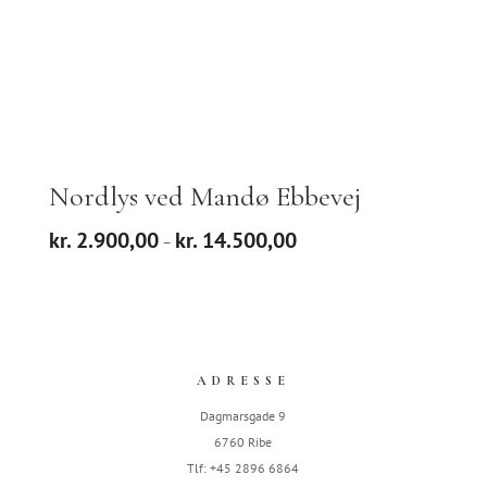
Nordlys ved Mandø Ebbevej
Prisinterval:
kr.
2.900,00
kr.
14.500,00
–
kr. 2.900,00
til
kr. 14.500,00
ADRESSE
Dagmarsgade 9
6760 Ribe
Tlf: +45 2896 6864