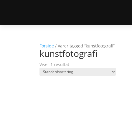
Forside
/ Varer tagged “kunstfotografi”
kunstfotografi
Viser 1 resultat