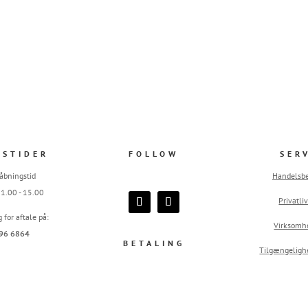
GSTIDER
FOLLOW
SER
åbningstid
Handelsbe
 11.00 - 15.00
Privatliv
g for aftale på:
Virksomh
96 6864
BETALING
Tilgængeligh