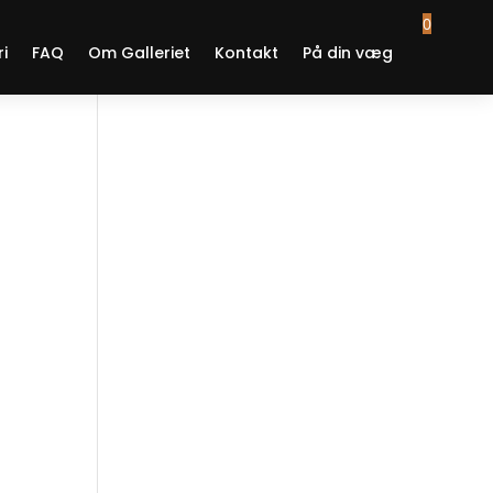
0
ri
FAQ
Om Galleriet
Kontakt
På din væg