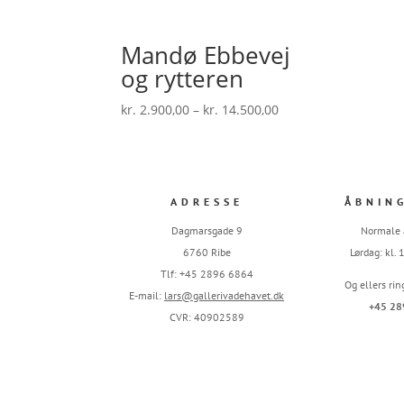
Mandø Ebbevej
og rytteren
Prisinterval:
kr.
2.900,00
–
kr.
14.500,00
kr. 2.900,00
til
kr. 14.500,00
ADRESSE
ÅBNIN
Dagmarsgade 9
Normale 
6760 Ribe
Lørdag: kl.
Tlf: +45 2896 6864
Og ellers rin
E-mail:
lars@gallerivadehavet.dk
+45 28
CVR: 40902589