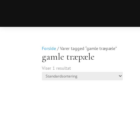
Forside
/ Varer tagged “gamle træpæle”
gamle træpæle
Viser 1 resultat