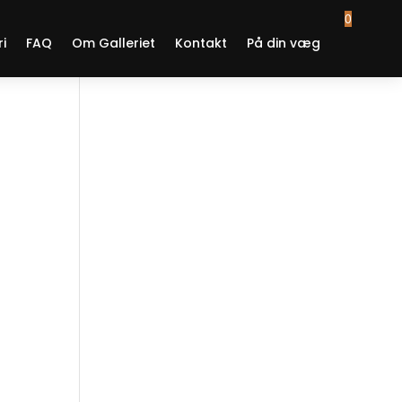
0
ri
FAQ
Om Galleriet
Kontakt
På din væg