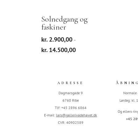
Solnedgang og
faskiner
kr.
2.900,00
–
Prisinterval:
kr.
14.500,00
kr. 2.900,00
til
kr. 14.500,00
ADRESSE
ÅBNIN
Dagmarsgade 9
Normale 
6760 Ribe
Lørdag: kl.
Tlf: +45 2896 6864
Og ellers rin
E-mail:
lars@gallerivadehavet.dk
+45 28
CVR: 40902589