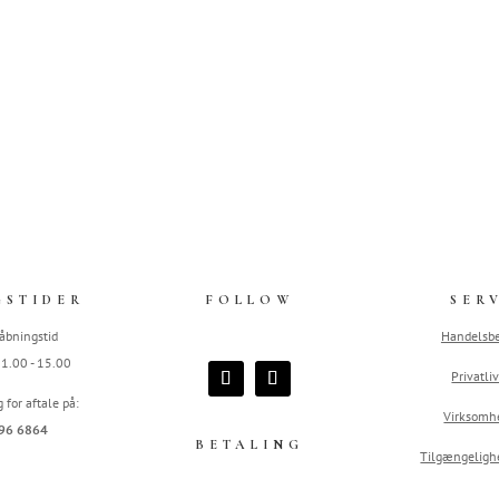
GSTIDER
FOLLOW
SER
åbningstid
Handelsbe
 11.00 - 15.00
Privatliv
g for aftale på:
Virksomh
96 6864
BETALING
Tilgængeligh