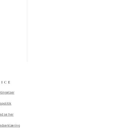
VICE
tingelser
spolitik
ed se her
edserklæring