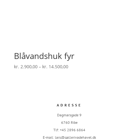
Blåvandshuk fyr
Prisinterval:
kr.
2.900,00
–
kr.
14.500,00
kr. 2.900,00
til
kr. 14.500,00
ADRESSE
Dagmarsgade 9
6760 Ribe
Tlf: +45 2896 6864
E-mail:
lars@gallerivadehavet.dk