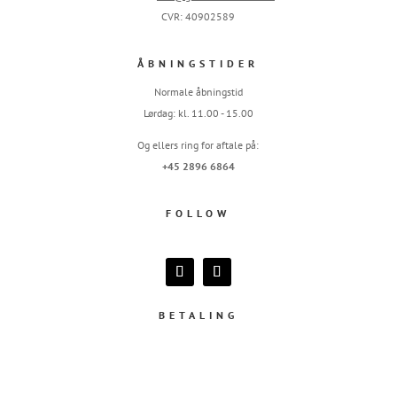
CVR: 40902589
ÅBNINGSTIDER
Normale åbningstid
Lørdag: kl. 11.00 - 15.00
Og ellers ring for aftale på:
+45 2896 6864
FOLLOW
BETALING