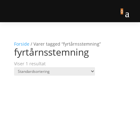
0
Forside
/ Varer tagged “fyrtårnsstemning”
fyrtårnsstemning
Viser 1 resultat