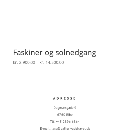
Faskiner og solnedgang
Prisinterval:
kr.
2.900,00
–
kr.
14.500,00
kr. 2.900,00
til
kr. 14.500,00
ADRESSE
Dagmarsgade 9
6760 Ribe
Tlf: +45 2896 6864
E-mail:
lars@gallerivadehavet.dk