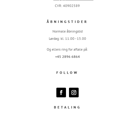
CVR: 40902589
ÅBNINGSTIDER
Normale åbningstid
Lørdag: kl. 11.00 - 15.00
Og ellers ring for aftale på:
+45 2896 6864
FOLLOW
BETALING