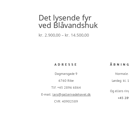
Det lysende fyr
ved Blåvandshuk
Prisinterval:
kr.
2.900,00
–
kr.
14.500,00
kr. 2.900,00
til
kr. 14.500,00
ADRESSE
ÅBNIN
Dagmarsgade 9
Normale 
6760 Ribe
Lørdag: kl.
Tlf: +45 2896 6864
Og ellers rin
E-mail:
lars@gallerivadehavet.dk
+45 28
CVR: 40902589