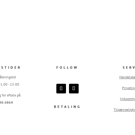
GSTIDER
FOLLOW
SER
åbningstid
Handelsbe
 11.00 - 15.00
Privatliv
g for aftale på:
Virksomh
96 6864
BETALING
Tilgængeligh