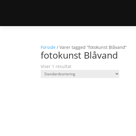
Forside
/ Varer tagged “fotokunst Blåvand”
fotokunst Blåvand
Viser 1 resultat