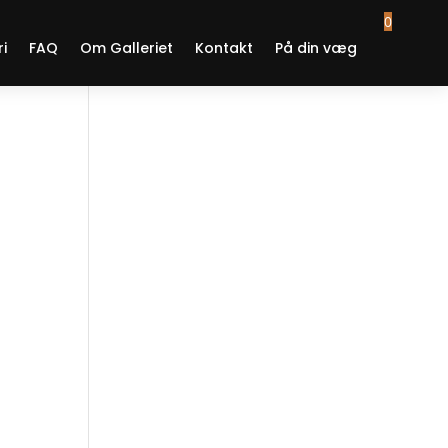
0
ri
FAQ
Om Galleriet
Kontakt
På din væg